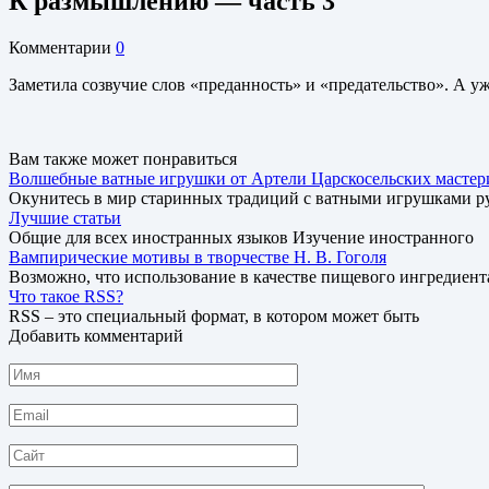
К размышлению — часть 3
Комментарии
0
Заметила созвучие слов «преданность» и «предательство». А 
Вам также может понравиться
Волшебные ватные игрушки от Артели Царскосельских мастер
Окунитесь в мир старинных традиций с ватными игрушками р
Лучшие статьи
Общие для всех иностранных языков Изучение иностранного
Вампирические мотивы в творчестве Н. В. Гоголя
Возможно, что использование в качестве пищевого ингредиент
Что такое RSS?
RSS – это специальный формат, в котором может быть
Добавить комментарий
Имя
*
Email
*
Сайт