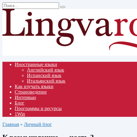
Перейти
Search
к
for:
содержанию
Иностранные языки
Английский язык
Испанский язык
Итальянский язык
Как изучать языки
Страноведение
Интервью
Блог
Программы и ресурсы
1Win
Главная
»
Личный блог