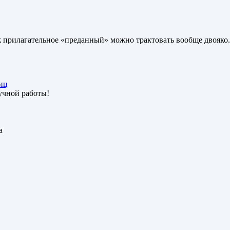
уж прилагательное «преданный» можно трактовать вообще двояко.
иц
учной работы!
а