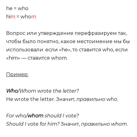
he = who
hi
m
= who
m
Вопрос или утверждение перефразируем так,
чтобы было понятно, какое местоимение мы бы
использовали: если «he», то ставится who, если
«him» — ставится whom.
Пример:
Who
/Whom wrote the letter?
He wrote the letter. Значит,
правильно who
.
For who/
whom
should I vote?
Should I vote for him?
Значит,
правильно whom
.