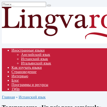
Перейти
Search
к
for:
содержанию
Иностранные языки
Английский язык
Испанский язык
Итальянский язык
Как изучать языки
Страноведение
Интервью
Блог
Программы и ресурсы
1Win
Главная
»
Испанский язык