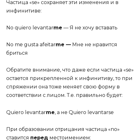
Частица «se» сохраняет эти изменения и в
инфинитиве:
No quiero levantar
me
— Я не хочу вставать
No me gusta afeitar
me —
Мне не нравится
бриться
Обратите внимание, что даже если частица «se»
остается прикрепленной к инфинитиву, то при
спряжении она тоже меняет свою форму в
соответствии с лицом. Т.е. правильно будет:
Quiero levantar
me
, а не Quiero levantarse
При образовании отрицания частица «no»
ставится
перед
местоимением: