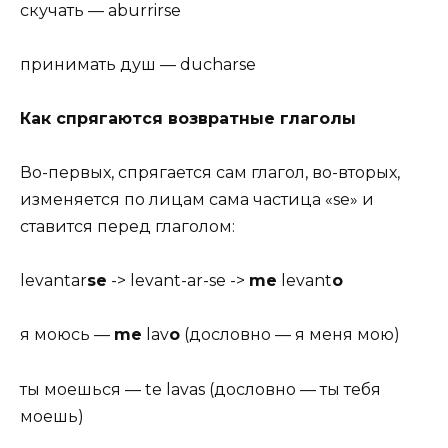
скучать — aburrirse
принимать душ — ducharse
Как спрягаются возвратные глаголы
Во-первых, спрягается сам глагол, во-вторых,
изменяется по лицам сама частица «se» и
ставится перед глаголом:
levantar
se
-> levant-ar-se ->
me
levant
o
я моюсь —
me
lav
o
(дословно — я меня мою)
ты моешься — te lavas (дословно — ты тебя
моешь)