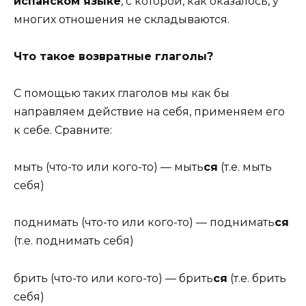
испанском языке
, с которой, как оказалось, у
многих отношения не складываются.
Что такое возвратные глаголы?
С помощью таких глаголов мы как бы
направляем действие на себя, применяем его
к себе. Сравните:
мыть (что-то или кого-то) — мыть
ся
(т.е. мыть
себя)
поднимать (что-то или кого-то) — поднимать
ся
(т.е. поднимать себя)
брить (что-то или кого-то) — брить
ся
(т.е. брить
себя)